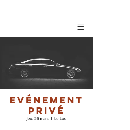
Evénement
privé
jeu. 26 mars
  |  
Le Luc