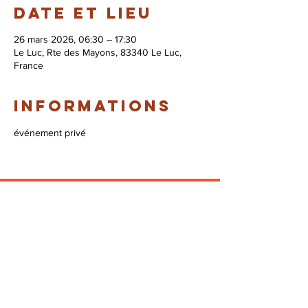
Date et lieu
26 mars 2026, 06:30 – 17:30
Le Luc, Rte des Mayons, 83340 Le Luc,
France
Informations
événement privé
© 2026 Syndicat Mixte de la base de loisirs
du circuit automobile du var. All right
reserved. Conception : Circuit du var
Mentions légales - Politque de protection des
données - Gestion des cookies
Plan du site