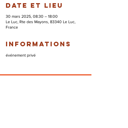
Date et lieu
30 mars 2025, 08:30 – 18:00
Le Luc, Rte des Mayons, 83340 Le Luc,
France
Informations
événement privé
© 2026 Syndicat Mixte de la base de loisirs
du circuit automobile du var. All right
reserved. Conception : Circuit du var
Mentions légales - Politque de protection des
données - Gestion des cookies
Plan du site