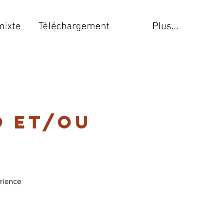
mixte
Téléchargement
Plus...
o et/ou
erience