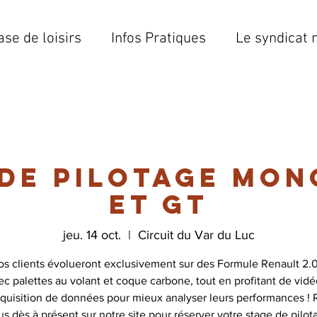
ase de loisirs
Infos Pratiques
Le syndicat 
de pilotage mo
et GT
jeu. 14 oct.
  |  
Circuit du Var du Luc
os clients évolueront exclusivement sur des Formule Renault 2.0
ec palettes au volant et coque carbone, tout en profitant de vid
quisition de données pour mieux analyser leurs performances !
us dès à présent sur notre site pour réserver votre stage de pilot