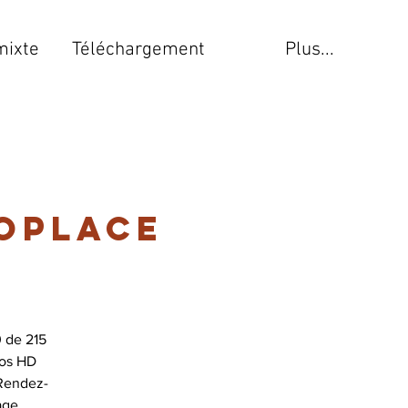
mixte
Téléchargement
Plus...
noplace
 de 215
éos HD
 Rendez-
age