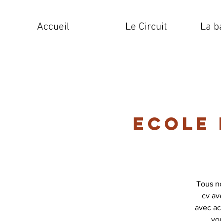
Accueil
Le Circuit
La b
Ecole 
Tous n
cv av
avec ac
vo