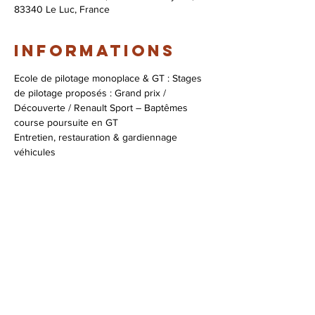
83340 Le Luc, France
Informations
Ecole de pilotage monoplace & GT : Stages 
de pilotage proposés : Grand prix / 
Découverte / Renault Sport – Baptêmes 
course poursuite en GT

Entretien, restauration & gardiennage 
véhicules

Assistance course

Coaching pilotage
Infos & réservations :
+33 (0)4 94 47 96 53
contact@zig-zag.fr