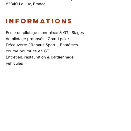
83340 Le Luc, France
Informations
Ecole de pilotage monoplace & GT : Stages 
de pilotage proposés : Grand prix / 
Découverte / Renault Sport – Baptêmes 
course poursuite en GT

Entretien, restauration & gardiennage 
véhicules

Assistance course

Coaching pilotage
Infos & réservations :
+33 (0)4 94 47 96 53
contact@zig-zag.fr