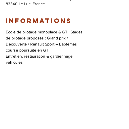
83340 Le Luc, France
Informations
Ecole de pilotage monoplace & GT : Stages 
de pilotage proposés : Grand prix / 
Découverte / Renault Sport – Baptêmes 
course poursuite en GT

Entretien, restauration & gardiennage 
véhicules

Assistance course

Coaching pilotage
Infos & réservations :
+33 (0)4 94 47 96 53
contact@zig-zag.fr