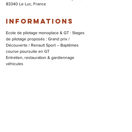
83340 Le Luc, France
Informations
Ecole de pilotage monoplace & GT : Stages 
de pilotage proposés : Grand prix / 
Découverte / Renault Sport – Baptêmes 
course poursuite en GT

Entretien, restauration & gardiennage 
véhicules

Assistance course

Coaching pilotage
Infos & réservations :
+33 (0)4 94 47 96 53
contact@zig-zag.fr