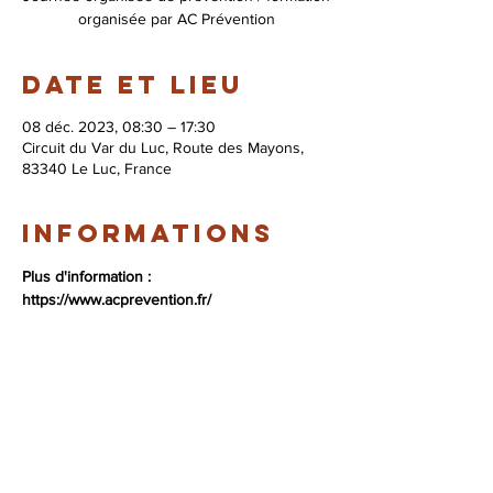
organisée par AC Prévention
Date et lieu
08 déc. 2023, 08:30 – 17:30
Circuit du Var du Luc, Route des Mayons,
83340 Le Luc, France
Informations
Plus d'information : 
https://www.acprevention.fr/
© 2026 Syndicat Mixte de la base de loisirs
du circuit automobile du var. All right
reserved. Conception : Circuit du var