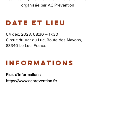
organisée par AC Prévention
Date et lieu
04 déc. 2023, 08:30 – 17:30
Circuit du Var du Luc, Route des Mayons,
83340 Le Luc, France
Informations
Plus d'information : 
https://www.acprevention.fr/
© 2026 Syndicat Mixte de la base de loisirs
du circuit automobile du var. All right
reserved. Conception : Circuit du var