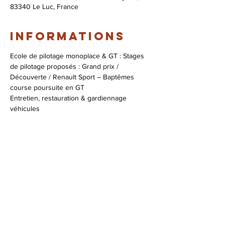
83340 Le Luc, France
Informations
Ecole de pilotage monoplace & GT : Stages 
de pilotage proposés : Grand prix / 
Découverte / Renault Sport – Baptêmes 
course poursuite en GT

Entretien, restauration & gardiennage 
véhicules

Assistance course

Coaching pilotage
Infos & réservations :
+33 (0)4 94 47 96 53
contact@zig-zag.fr