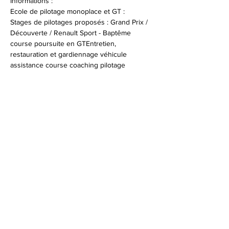
Informations :
Ecole de pilotage monoplace et GT :
Stages de pilotages proposés : Grand Prix / 
Découverte / Renault Sport - Baptême 
course poursuite en GTEntretien, 
restauration et gardiennage véhicule 
assistance course coaching pilotage 
Infos et réservations : 
+33 (0)4 94 47 96 53
© 2026 Syndicat Mixte de la base de loisirs
du circuit automobile du var. All right
reserved. Conception : Circuit du var
Mentions légales - Politque de protection des
données - Gestion des cookies
Plan du site