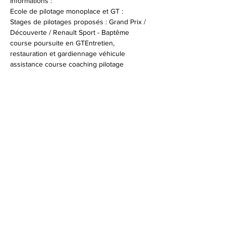
Informations :
Ecole de pilotage monoplace et GT :
Stages de pilotages proposés : Grand Prix / 
Découverte / Renault Sport - Baptême 
course poursuite en GTEntretien, 
restauration et gardiennage véhicule 
assistance course coaching pilotage 
Infos et réservations : 
+33 (0)4 94 47 96 53
© 2026 Syndicat Mixte de la base de loisirs
du circuit automobile du var. All right
reserved. Conception : Circuit du var
Mentions légales - Politque de protection des
données - Gestion des cookies
Plan du site