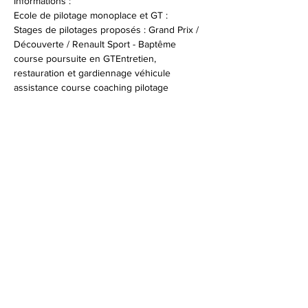
Informations :
Ecole de pilotage monoplace et GT :
Stages de pilotages proposés : Grand Prix / 
Découverte / Renault Sport - Baptême 
course poursuite en GTEntretien, 
restauration et gardiennage véhicule 
assistance course coaching pilotage 
Infos et réservations : 
+33 (0)4 94 47 96 53
© 2026 Syndicat Mixte de la base de loisirs
du circuit automobile du var. All right
reserved. Conception : Circuit du var
Mentions légales - Politque de protection des
données - Gestion des cookies
Plan du site