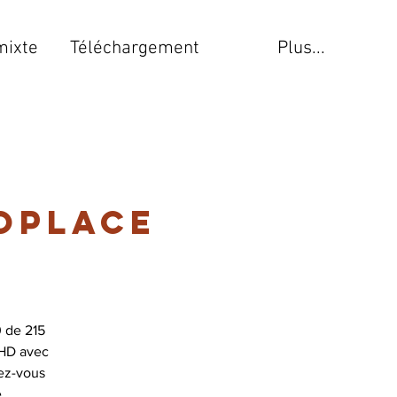
mixte
Téléchargement
Plus...
oplace
 de 215
 HD avec
ez-vous
e