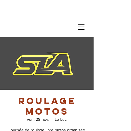
Roulage
motos
ven. 28 nov.
  |  
Le Luc
Journée de roulage libre motos organisée