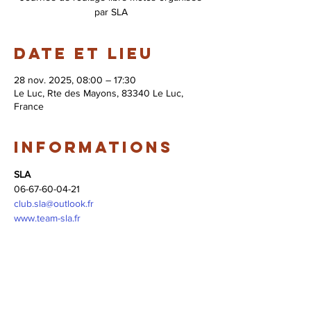
par SLA
Date et lieu
28 nov. 2025, 08:00 – 17:30
Le Luc, Rte des Mayons, 83340 Le Luc,
France
Informations
SLA
06-67-60-04-21
club.sla@outlook.fr
www.team-sla.fr