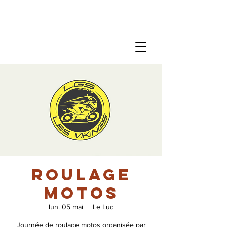
Roulage
Motos
lun. 05 mai
  |  
Le Luc
Journée de roulage motos organisée par