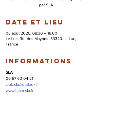
par SLA
Date et lieu
03 août 2026, 08:30 – 18:00
Le Luc, Rte des Mayons, 83340 Le Luc,
France
Informations
SLA
06-67-60-04-21
club.sla@outlook.fr
www.team-sla.fr