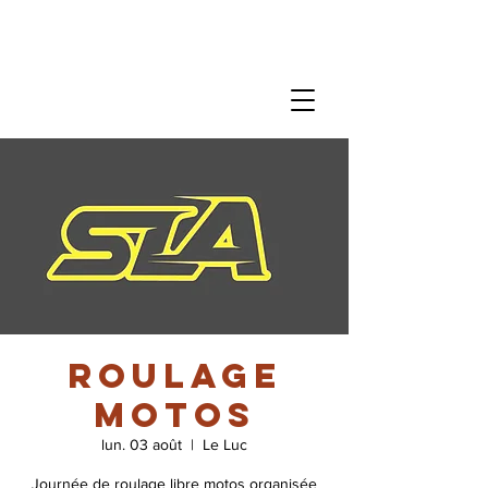
Roulage
motos
lun. 03 août
  |  
Le Luc
Journée de roulage libre motos organisée