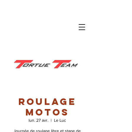
Roulage
motos
lun. 27 avr.
  |  
Le Luc
Journée de roulage libre et stage de