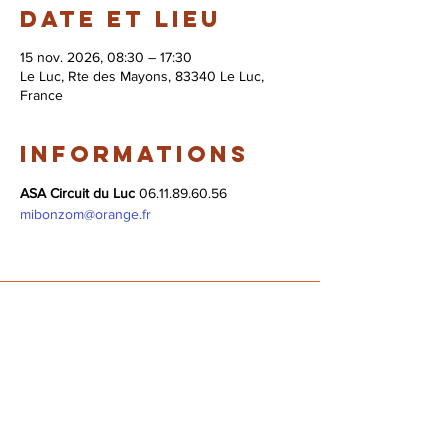
Date et lieu
15 nov. 2026, 08:30 – 17:30
Le Luc, Rte des Mayons, 83340 Le Luc,
France
Informations
ASA Circuit du Luc
 06.11.89.60.56 
mibonzom@orange.fr
© 2026 Syndicat Mixte de la base de loisirs
du circuit automobile du var. All right
reserved. Conception : Circuit du var
Mentions légales - Politque de protection des
données - Gestion des cookies