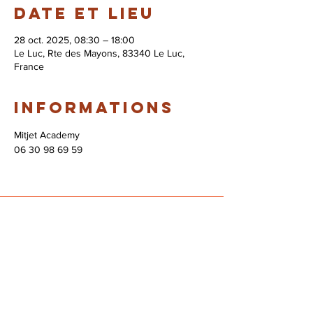
Date et lieu
28 oct. 2025, 08:30 – 18:00
Le Luc, Rte des Mayons, 83340 Le Luc,
France
Informations
Mitjet Academy
06 30 98 69 59
© 2026 Syndicat Mixte de la base de loisirs
du circuit automobile du var. All right
reserved. Conception : Circuit du var
Mentions légales - Politque de protection des
données - Gestion des cookies