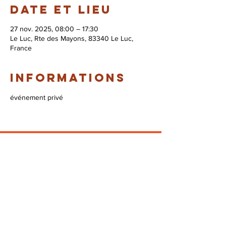
Date et lieu
27 nov. 2025, 08:00 – 17:30
Le Luc, Rte des Mayons, 83340 Le Luc,
France
Informations
événement privé
© 2026 Syndicat Mixte de la base de loisirs
du circuit automobile du var. All right
reserved. Conception : Circuit du var
Mentions légales - Politque de protection des
données - Gestion des cookies
Plan du site