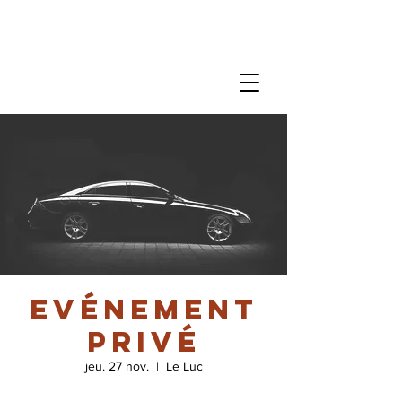
Evénement
privé
jeu. 27 nov.
  |  
Le Luc