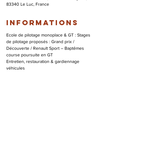
83340 Le Luc, France
Informations
Ecole de pilotage monoplace & GT : Stages 
de pilotage proposés : Grand prix / 
Découverte / Renault Sport – Baptêmes 
course poursuite en GT

Entretien, restauration & gardiennage 
véhicules

Assistance course

Coaching pilotage
Infos & réservations :
+33 (0)4 94 47 96 53
contact@zig-zag.fr